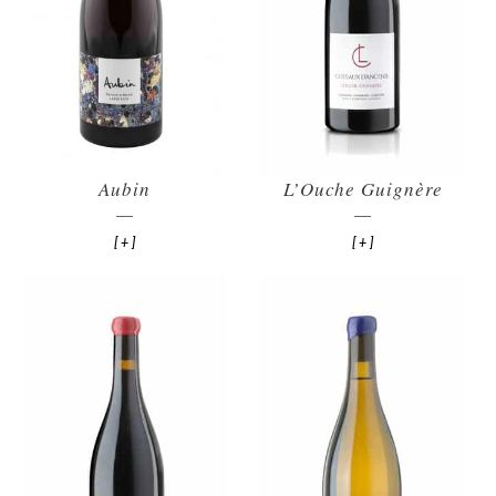
Aubin
L’Ouche Guignère
[ + ]
[ + ]