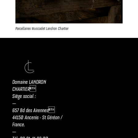
Parcellaires Muscadet Landron Chartier
Domaine LANDRON
CHARTIER
Siège social :
—
657 Bd des Airennes
44150 Ancenis - St Géréon /
France.
—
Tél.
09 81 41 92 00